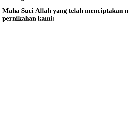
Maha Suci Allah yang telah menciptakan 
pernikahan kami:
Fitri
Fitri Aria Ningsih, S.Keb.,Bdn
Putri dari Bapak Giyanto
& Ibu Minuk Sumartini
@fitriarianingsih7461
&